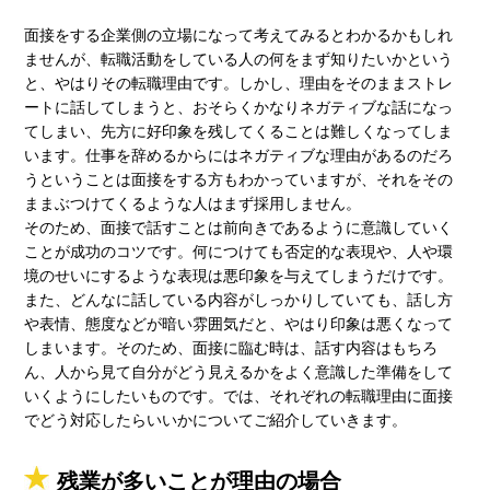
面接をする企業側の立場になって考えてみるとわかるかもしれ
ませんが、転職活動をしている人の何をまず知りたいかという
と、やはりその転職理由です。しかし、理由をそのままストレ
ートに話してしまうと、おそらくかなりネガティブな話になっ
てしまい、先方に好印象を残してくることは難しくなってしま
います。仕事を辞めるからにはネガティブな理由があるのだろ
うということは面接をする方もわかっていますが、それをその
ままぶつけてくるような人はまず採用しません。
そのため、面接で話すことは前向きであるように意識していく
ことが成功のコツです。何につけても否定的な表現や、人や環
境のせいにするような表現は悪印象を与えてしまうだけです。
また、どんなに話している内容がしっかりしていても、話し方
や表情、態度などが暗い雰囲気だと、やはり印象は悪くなって
しまいます。そのため、面接に臨む時は、話す内容はもちろ
ん、人から見て自分がどう見えるかをよく意識した準備をして
いくようにしたいものです。では、それぞれの転職理由に面接
でどう対応したらいいかについてご紹介していきます。
残業が多いことが理由の場合