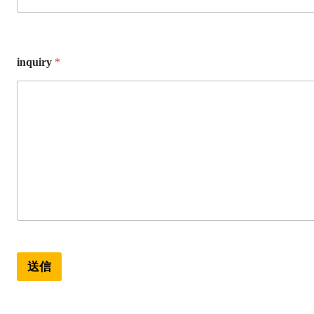
n
inquiry
*
a
m
e
*
*
送信