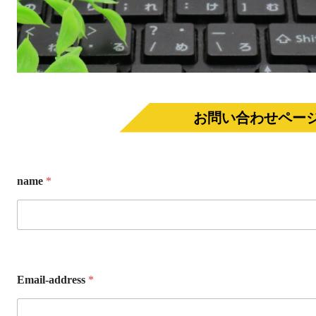
お問い合わせペー
name
*
Email‐address
*